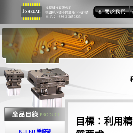
進烜科技有限公司
桃園縣八德市興豐路575巷7號
電 話： +886-3-3659823
目標：利用精
IC-LED 導線架