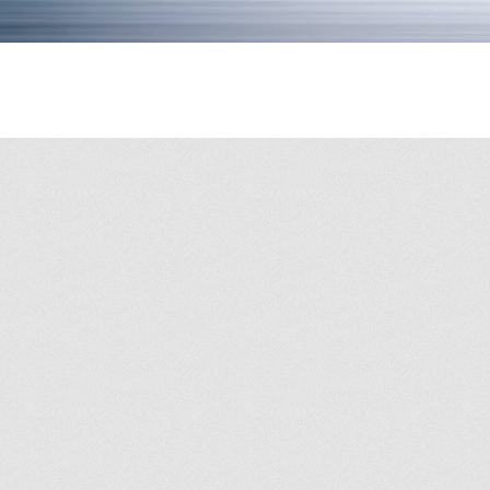
紋繡
婚友社
新莊美甲
打擊樂
cnc工廠
頌缽課程
牛樟芝
太歲燈
精密射出
餐飲加盟
石墨烯床
頌缽教學
天珠
催眠課
平鎮美食
新莊美睫
台北頌缽
新莊床墊
冷氣安裝
桃園美食
新竹紋
新莊沙發
中和搬家
心靈療癒
金屬加工
美甲
新北床墊
牛樟芝