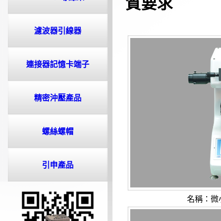
質要求
濾波器引線器
連接器記憶卡端子
精密沖壓產品
螺絲螺帽
引申產品
名稱：微